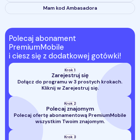
Mam kod Ambasadora
Polecaj abonament
PremiumMobile
i ciesz się z dodatkowej gotówki!
Krok
1
Zarejestruj się
Dołącz do programu w 3 prostych krokach.
Kliknij w Zarejestruj się.
Krok
2
Polecaj znajomym
Polecaj ofertę abonamentową PremiumMobile
wszystkim Twoim znajomym.
Krok
3