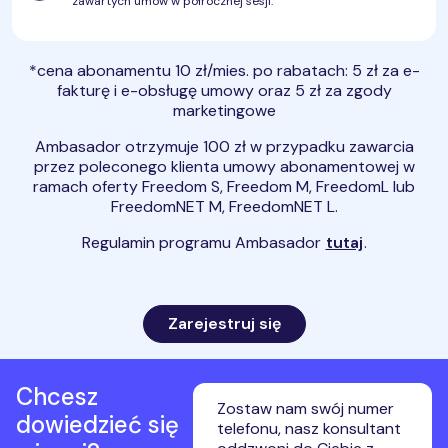
zawartych umów w półrocznej sesji.
cena po rabatach
*cena abonamentu 10 zł/mies. po rabatach: 5 zł za e-
fakturę i e-obsługę umowy oraz 5 zł za zgody
marketingowe
Co otrzymuje ambasador?
Ambasador otrzymuje 100 zł w przypadku zawarcia
przez poleconego klienta umowy abonamentowej w
ramach oferty Freedom S, Freedom M, FreedomL lub
FreedomNET M, FreedomNET L.
Regulamin programu Ambasador
tutaj
.
Zarejestruj się
Chcesz
Zostaw nam swój numer
dowiedzieć się
telefonu, nasz konsultant