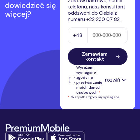
Zostaw nam swój numer
dowiedzieć się
telefonu, nasz konsultant
więcej?
oddzwoni do Ciebie z
numeru +22 230 07 82.
Numer telefonu
+48
Zamawiam
kontakt
Wyrażam
wymagane
zgody na
rozwiń
przetwarzanie
moich danych
osobowych
*
*
Wszystkie zgody są wymagane
Wyrażam zgodę na przetwarzanie
przez Premium Mobile Sp. z o.o.
numeru telefonu w celu kontaktu i
przedstawienia oferty własnej.
Stopka serwisu
Administratorem przekazanych
danych osobowych jest Premium
Mobile Sp. z o.o.
Pełne informacje
na temat
przetwarzania danych osobowych