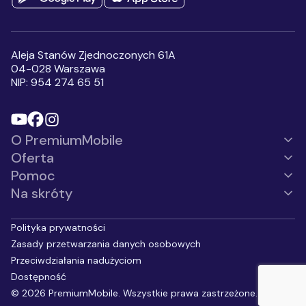
Wyrażam zgodę na
otrzymywanie, przesłanych
przez Premium Mobile sp. z
o.o., informacji handlowych,
Aleja Stanów Zjednoczonych 61A
w tym na marketing
04-028 Warszawa
bezpośredni przy użyciu
NIP: 954 274 65 51
automatycznych systemów
wywołujących lub
telekomunikacyjnych
urządzeń końcowych, w
szczególności w ramach
O PremiumMobile
korzystania z usług
komunikacji
Oferta
interpersonalnej, z
wykorzystaniem telefonu,
Pomoc
SMS, MMS.
*
Na skróty
Polityka prywatności
Zasady przetwarzania danych osobowych
Przeciwdziałania nadużyciom
Dostępność
©
2026
PremiumMobile. Wszystkie prawa zastrzeżone.