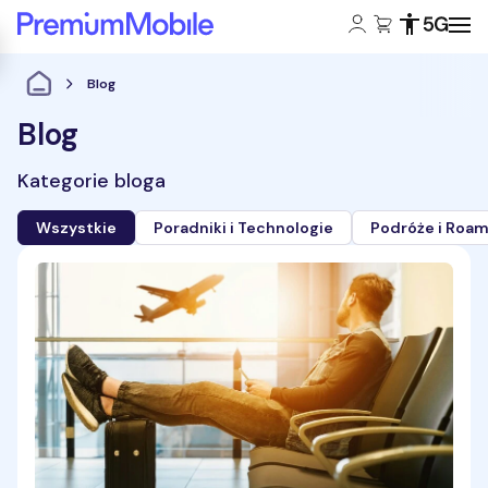
Konto klienta:
Koszyk:
Dostępność
Zasięg 5
Powróć do strony głównej
Blog
Blog
Kategorie bloga
Wszystkie
Poradniki i Technologie
Podróże i Roam