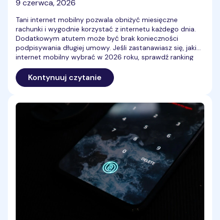
9 czerwca, 2026
Tani internet mobilny pozwala obniżyć miesięczne
rachunki i wygodnie korzystać z internetu każdego dnia.
Dodatkowym atutem może być brak konieczności
podpisywania długiej umowy. Jeśli zastanawiasz się, jaki
internet mobilny wybrać w 2026 roku, sprawdź ranking
najtańszych ofert i znajdź pakiet dopasowany do swoich
potrzeb.
Kontynuuj czytanie