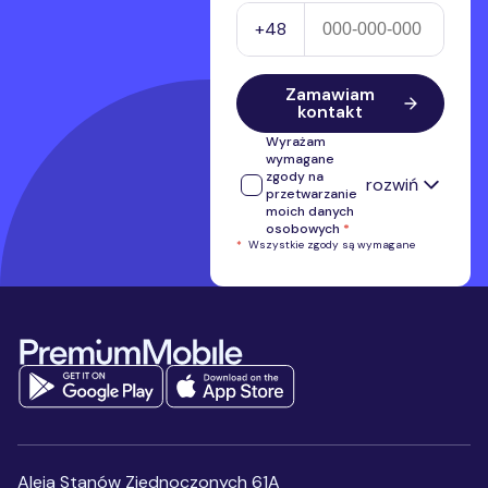
Numer telefonu
+48
Zamawiam
kontakt
Wyrażam
wymagane
zgody na
rozwiń
przetwarzanie
moich danych
osobowych
*
*
Wszystkie zgody są wymagane
Wyrażam zgodę na przetwarzanie
przez Premium Mobile Sp. z o.o.
numeru telefonu w celu kontaktu i
przedstawienia oferty własnej.
Stopka serwisu
Administratorem przekazanych
danych osobowych jest Premium
Mobile Sp. z o.o.
Pełne informacje
na temat
przetwarzania danych osobowych
Wyrażam zgodę na
otrzymywanie, przesłanych
przez Premium Mobile sp. z
o.o., informacji handlowych,
Aleja Stanów Zjednoczonych 61A