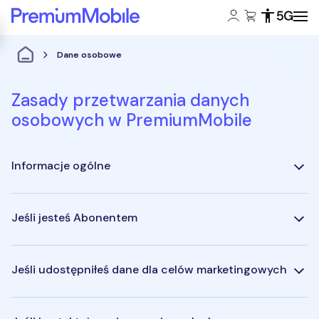
Konto klienta:
Koszyk:
Dostępność
Zasięg 5
Powróć do strony głównej
Dane osobowe
Zasady przetwarzania danych
osobowych w PremiumMobile
Informacje ogólne
Jeśli jesteś Abonentem
Jeśli udostępniłeś dane dla celów marketingowych