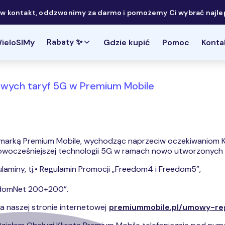
 kontakt, oddzwonimy za darmo i pomożemy Ci wybrać najlep
Rabaty ✨
ieloSIMy
Gdzie kupić
Pomoc
Konta
wych taryf 5G w Premium Mobile
d marką Premium Mobile, wychodząc naprzeciw oczekiwaniom 
nowocześniejszej technologii 5G w ramach nowo utworzonych 
miny, tj.• Regulamin Promocji „Freedom4 i Freedom5”,
edomNet 200+200”.
a naszej stronie internetowej
premiummobile.pl/umowy-reg