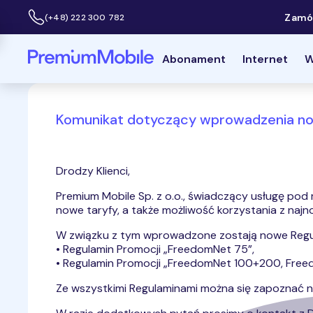
Zamów
(+48) 222 300 782
Infolinia:
Powróć do strony głównej
Abonament
Internet
W
Komunikat dotyczący wprowadzenia no
Drodzy Klienci,
Premium Mobile Sp. z o.o., świadczący usługę po
nowe taryfy, a także możliwość korzystania z naj
W związku z tym wprowadzone zostają nowe Regula
• Regulamin Promocji „FreedomNet 75”,
• Regulamin Promocji „FreedomNet 100+200, Fre
Ze wszystkimi Regulaminami można się zapoznać n