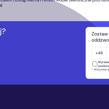
ziałem Obsługi Klienta Premium Mobile telefonicznie pod nu
l
j?
Zostaw 
oddzwon
Numer tel
+48
Wyraża
osobo
*
Wszystkie 
Wyrażam
telefon
przekaz
inform
Wyrażam
o.o., i
automat
urządze
komunik