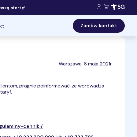
Konto klienta:
Koszyk:
Dostępność 
Zasięg 5
szą ofertę!
Zamów kontakt
kt
Warszawa, 6 maja 2021r.
Klientom, pragnie poinformować, że wprowadza
taryf.
ulaminy-cenniki/