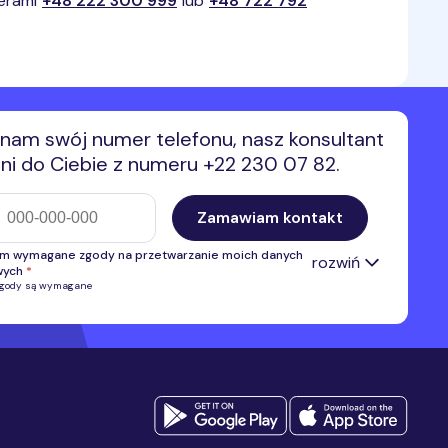
merami
+48 222 300 999
lub
+48 722 792
nam swój numer telefonu, nasz konsultant
i do Ciebie z numeru +22 230 07 82.
efonu
Zamawiam kontakt
m wymagane zgody na przetwarzanie moich danych
rozwiń
wych
*
zgody są wymagane
 zgodę na przetwarzanie przez Premium Mobile Sp. z o.o. numeru
u w celu kontaktu i przedstawienia oferty własnej. Administratorem
anych danych osobowych jest Premium Mobile Sp. z o.o.
Pełne
*
acje na temat przetwarzania danych osobowych.
 zgodę na otrzymywanie, przesłanych przez Premium Mobile sp. z
nformacji handlowych, w tym na marketing bezpośredni przy użyciu
ycznych systemów wywołujących lub telekomunikacyjnych
ń końcowych, w szczególności w ramach korzystania z usług
acji interpersonalnej, z wykorzystaniem telefonu, SMS, MMS.
*