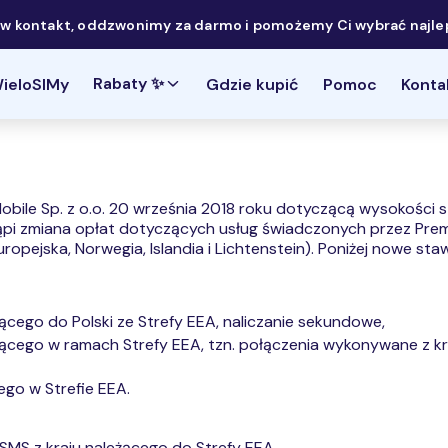
 kontakt, oddzwonimy za darmo i pomożemy Ci wybrać najlep
Rabaty ✨
ieloSIMy
Gdzie kupić
Pomoc
Konta
obile Sp. z o.o. 20 września 2018 roku dotyczącą wysokośc
tąpi zmiana opłat dotyczących usług świadczonych przez Prem
ejska, Norwegia, Islandia i Lichtenstein). Poniżej nowe staw
cego do Polski ze Strefy EEA, naliczanie sekundowe,
ącego w ramach Strefy EEA, tzn. połączenia wykonywane z kr
ego w Strefie EEA.
 SMS z kraju należącego do Strefy EEA.