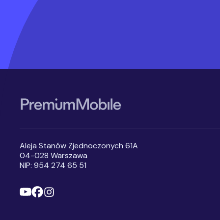
Stopka serwisu
Aleja Stanów Zjednoczonych 61A
04-028 Warszawa
NIP: 954 274 65 51