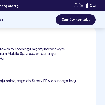
Konto klienta:
Koszyk:
Dostępność 
Zasięg 5
szą ofertę!
Zamów kontakt
kt
i stawek w roamingu międzynarodowym
ium Mobile Sp. z o.o. w roamingu
ki.
aju należącego do Strefy EEA do innego kraju