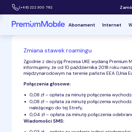
Zamów
(+48) 222 300 782
Infolinia:
Powróć do strony głównej
Abonament
Internet
W
Zmiana stawek roamingu
Zgodnie z decyzją Prezesa UKE wydaną Premium M
informujemy, że od 10 października 2018 roku nas
międzynarodowym na terenie państw EEA (Unia Europ
Połączenia głosowe:
0,08 zł – opłata za minutę połączenia wychodzą
0,08 zł – opłata za minutę połączenia wychodz
należącego do tej Strefy,
0,04 zł – opłata za minutę połączenia odebran
Wiadomości SMS:
0,03 zł – opłata za wysłanie jednej wiadomości