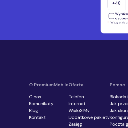
+48
Wyraża
osobo
*
Wszystkie 
Wyrażam
telefon
przekaz
inform
Wyrażam
o.o., i
automat
urządze
komunik
O PremiumMobile
Oferta
Pomoc
O nas
Telefon
Blokada 
Komunikaty
Internet
Jak prze
Blog
WieloSIMy
Jak skon
Kontakt
Dodatkowe pakiety
Konfigur
Zasięg
Poczta 