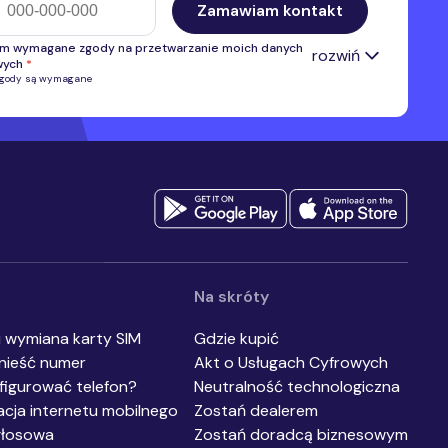
Zamawiam kontakt
m wymagane zgody na przetwarzanie moich danych
rozwiń
wych
*
zgody są wymagane
 zgodę na przetwarzanie przez Premium Mobile Sp. z o.o. numeru
u w celu kontaktu i przedstawienia oferty własnej. Administratorem
anych danych osobowych jest Premium Mobile Sp. z o.o.
Pełne
*
acje na temat przetwarzania danych osobowych.
 zgodę na otrzymywanie, przesłanych przez Premium Mobile sp. z
nformacji handlowych, w tym na marketing bezpośredni przy użyciu
ycznych systemów wywołujących lub telekomunikacyjnych
ń końcowych, w szczególności w ramach korzystania z usług
acji interpersonalnej, z wykorzystaniem telefonu, SMS, MMS.
*
Na skróty
i wymiana karty SIM
Gdzie kupić
nieść numer
Akt o Usługach Cyfrowych
figurować telefon?
Neutralność technologiczna
acja internetu mobilnego
Zostań dealerem
głosowa
Zostań doradcą biznesowym