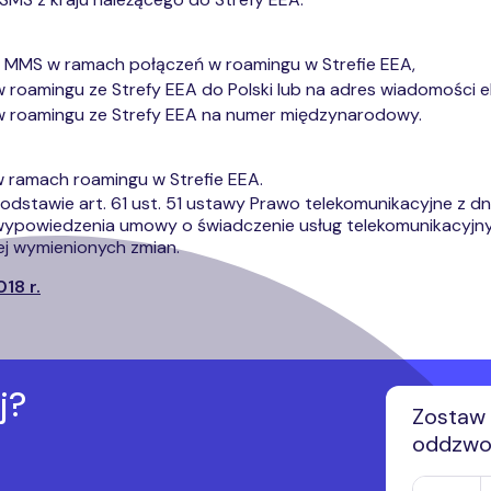
 MMS w ramach połączeń w roamingu w Strefie EEA,
roamingu ze Strefy EEA do Polski lub na adres wiadomości el
w roamingu ze Strefy EEA na numer międzynarodowy.
 w ramach roamingu w Strefie EEA.
awie art. 61 ust. 51 ustawy Prawo telekomunikacyjne z dnia 16 
o wypowiedzenia umowy o świadczenie usług telekomunikacyj
żej wymienionych zmian.
18 r.
j?
Zostaw 
oddzwon
Numer tel