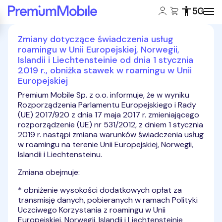
Konto klienta:
Koszyk:
Dostępność
Zasięg 5
Powróć do strony głównej
Zmiany dotyczące świadczenia usług
roamingu w Unii Europejskiej, Norwegii,
Islandii i Liechtensteinie od dnia 1 stycznia
2019 r., obniżka stawek w roamingu w Unii
Europejskiej
Premium Mobile Sp. z o.o. informuje, że w wyniku
Rozporządzenia Parlamentu Europejskiego i Rady
(UE) 2017/920 z dnia 17 maja 2017 r. zmieniającego
rozporządzenie (UE) nr 531/2012, z dniem 1 stycznia
2019 r. nastąpi zmiana warunków świadczenia usług
w roamingu na terenie Unii Europejskiej, Norwegii,
Islandii i Liechtensteinu.
Zmiana obejmuje:
* obniżenie wysokości dodatkowych opłat za
transmisję danych, pobieranych w ramach Polityki
Uczciwego Korzystania z roamingu w Unii
Europejskiej, Norwegii, Islandii i Liechtensteinie