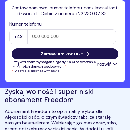
Zostaw nam swój numer telefonu, nasz konsultant
oddzwoni do Ciebie z numeru +22 230 07 82.
Numer telefonu
+48
Zamawiam kontakt
Wyrażam wymagane zgody na przetwarzanie
rozwiń
moich danych osobowych
*
*
Wszystkie zgody są wymagane
Wyrażam zgodę na przetwarzanie przez Premium Mobile
Sp. z o.o. numeru telefonu w celu kontaktu i przedstawienia
oferty własnej. Administratorem przekazanych danych
osobowych jest Premium Mobile Sp. z o.o.
Pełne informacje
Zyskaj wolność i super niski
na temat przetwarzania danych osobowych.
*
abonament Freedom
Pełne informacje na temat
przetwarzania danych osobowych.
*
Abonament Freedom to optymalny wybór dla
Wyrażam zgodę na otrzymywanie, przesłanych przez
większości osób, o czym świadczy fakt, że stał się
Premium Mobile sp. z o.o., informacji handlowych, w tym na
naszym bestsellerem. Wybierając go, masz wszystko,
marketing bezpośredni przy użyciu automatycznych
systemów wywołujących lub telekomunikacyjnych urządzeń
czego potrzebujesz w niskiej cenie. W dodatku, jeśli