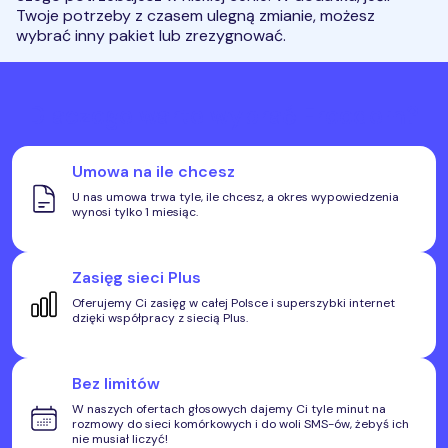
końcowych, w szczególności w ramach korzystania z usług
Twoje potrzeby z czasem ulegną zmianie, możesz
komunikacji interpersonalnej, z wykorzystaniem telefonu,
wybrać inny pakiet lub zrezygnować.
SMS, MMS.
*
Dlaczego warto wybrać Freedom?
Umowa na ile chcesz
U nas umowa trwa tyle, ile chcesz, a okres wypowiedzenia
wynosi tylko 1 miesiąc.
Zasięg sieci Plus
Oferujemy Ci zasięg w całej Polsce i superszybki internet
dzięki współpracy z siecią Plus.
Bez limitów
W naszych ofertach głosowych dajemy Ci tyle minut na
rozmowy do sieci komórkowych i do woli SMS-ów, żebyś ich
nie musiał liczyć!