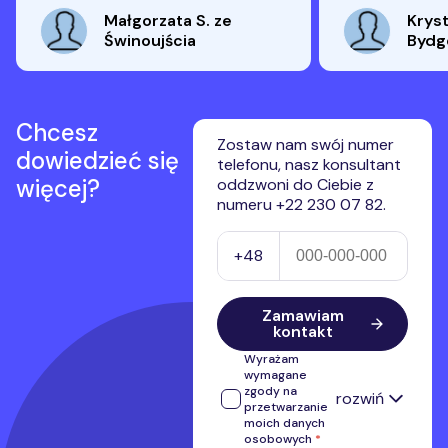
Małgorzata S. ze
Kryst
Świnoujścia
Bydg
Chcesz
Zostaw nam swój numer
dowiedzieć się
telefonu, nasz konsultant
więcej?
oddzwoni do Ciebie z
numeru +22 230 07 82.
Numer telefonu
+48
Zamawiam
kontakt
Wyrażam
wymagane
zgody na
rozwiń
przetwarzanie
moich danych
osobowych
*