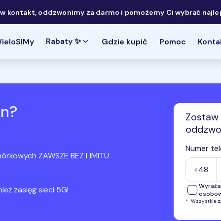
 kontakt, oddzwonimy za darmo i pomożemy Ci wybrać najlep
Rabaty ✨
ieloSIMy
Gdzie kupić
Pomoc
Konta
on?
Zostaw 
oddzwon
Numer tel
omórkowych ZAWSZE BEZ LIMITU
+48
Wyraża
eż zasięg sieci 5G!
osobo
*
Wszystkie 
Wyrażam
telefon
przekaz