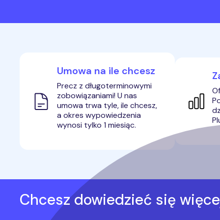
Umowa na ile chcesz
Z
Precz z długoterminowymi
Of
zobowiązaniami! U nas
Po
umowa trwa tyle, ile chcesz,
dz
a okres wypowiedzenia
Pl
wynosi tylko 1 miesiąc.
Chcesz dowiedzieć się więce