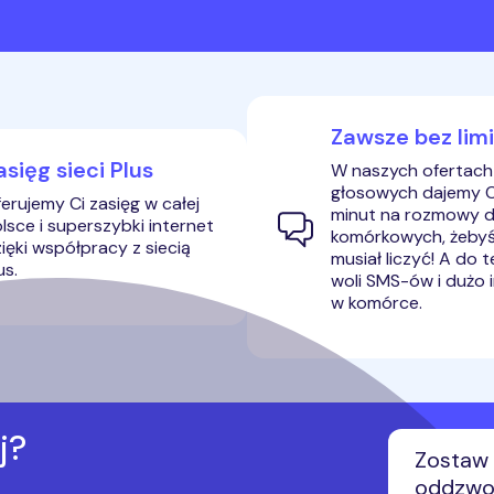
inform
Pełne 
Wyrażam
o.o., i
automat
Zawsze bez lim
urządze
komunik
asięg sieci Plus
W naszych ofertach
głosowych dajemy Ci
erujemy Ci zasięg w całej
minut na rozmowy d
lsce i superszybki internet
komórkowych, żebyś 
ięki współpracy z siecią
musiał liczyć! A do 
us.
woli SMS-ów i dużo 
w komórce.
j?
Zostaw 
oddzwon