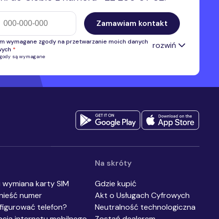
efonu
Zamawiam kontakt
m wymagane zgody na przetwarzanie moich danych
rozwiń
wych
*
zgody są wymagane
 zgodę na przetwarzanie przez Premium Mobile Sp. z o.o. numeru
u w celu kontaktu i przedstawienia oferty własnej. Administratorem
anych danych osobowych jest Premium Mobile Sp. z o.o.
Pełne
*
acje na temat przetwarzania danych osobowych.
 zgodę na otrzymywanie, przesłanych przez Premium Mobile sp. z
nformacji handlowych, w tym na marketing bezpośredni przy użyciu
ycznych systemów wywołujących lub telekomunikacyjnych
ń końcowych, w szczególności w ramach korzystania z usług
acji interpersonalnej, z wykorzystaniem telefonu, SMS, MMS.
*
Na skróty
i wymiana karty SIM
Gdzie kupić
nieść numer
Akt o Usługach Cyfrowych
figurować telefon?
Neutralność technologiczna
acja internetu mobilnego
Zostań dealerem