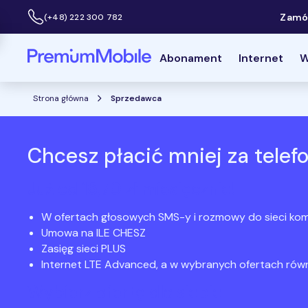
Zamów
(+48) 222 300 782
Infolinia:
Powróć do strony głównej
Abonament
Internet
W
Strona główna
Sprzedawca
Chcesz płacić mniej za telef
Już od 16,70 zł miesięcznie!
W ofertach głosowych SMS-y i rozmowy do sieci k
Umowa na ILE CHESZ
Zasięg sieci PLUS
Internet LTE Advanced, a w wybranych ofertach równi
Wybierz ofertę dla siebie