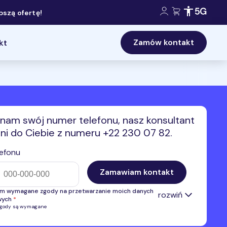
Konto klienta:
Koszyk:
Dostępność 
Zasięg 5
szą ofertę!
Zamów kontakt
kt
nam swój numer telefonu, nasz konsultant
i do Ciebie z numeru +22 230 07 82.
efonu
Zamawiam kontakt
m wymagane zgody na przetwarzanie moich danych
rozwiń
wych
*
zgody są wymagane
 zgodę na przetwarzanie przez Premium Mobile Sp. z o.o. numeru
u w celu kontaktu i przedstawienia oferty własnej. Administratorem
anych danych osobowych jest Premium Mobile Sp. z o.o.
Pełne