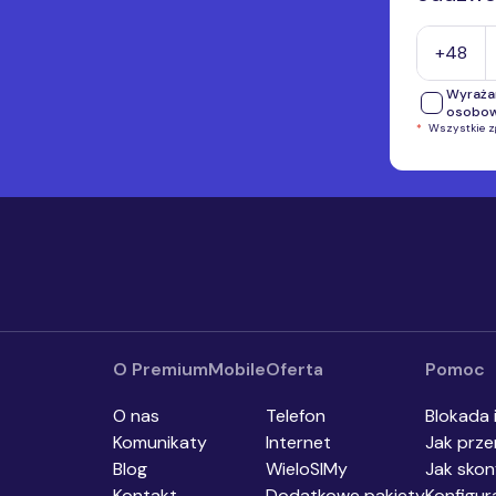
Numer tel
+48
Wyraża
osobo
*
Wszystkie 
Wyrażam
telefon
przekaz
inform
Wyrażam
o.o., i
automat
urządze
komunik
O PremiumMobile
Oferta
Pomoc
O nas
Telefon
Blokada 
Komunikaty
Internet
Jak prze
Blog
WieloSIMy
Jak skon
Kontakt
Dodatkowe pakiety
Konfigur