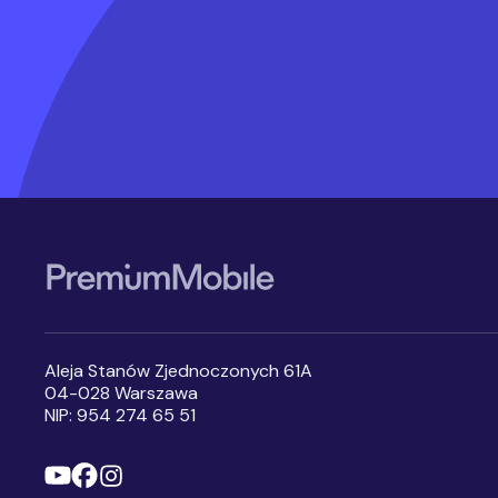
Stopka serwisu
Aleja Stanów Zjednoczonych 61A
04-028 Warszawa
NIP: 954 274 65 51