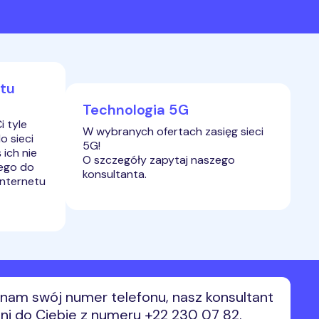
*
acje na temat przetwarzania danych osobowych.
informacje na temat przetwarzania danych osobowych.
*
 zgodę na otrzymywanie, przesłanych przez Premium Mobile sp. z
nformacji handlowych, w tym na marketing bezpośredni przy użyciu
ycznych systemów wywołujących lub telekomunikacyjnych
itu
ń końcowych, w szczególności w ramach korzystania z usług
acji interpersonalnej, z wykorzystaniem telefonu, SMS, MMS.
*
Technologia 5G
 tyle
W wybranych ofertach zasięg sieci
o sieci
5G!
ich nie
O szczegóły zapytaj naszego
tego do
konsultanta.
internetu
nam swój numer telefonu, nasz konsultant
i do Ciebie z numeru +22 230 07 82.