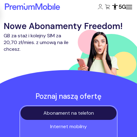
Konto klienta:
Koszyk:
Dostępność
Zasięg 5
Powróć do strony głównej
Nowe Abonamenty Freedom!
GB za staż i kolejny SIM za
20,70 zł/mies. z umową na ile
chcesz.
Poznaj naszą ofertę
Abonament na telefon
Internet mobilny