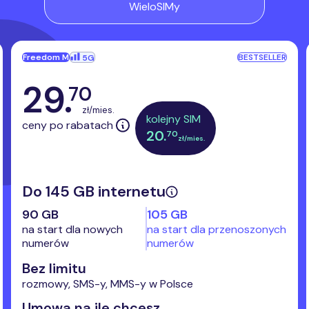
WieloSIMy
Freedom M
BESTSELLER
5G
29
.
70
zł/mies.
kolejny SIM
ceny po rabatach
20
.
70
zł/mies.
Do
145
GB internetu
90
GB
105
GB
na start dla nowych
na start dla przenoszonych
numerów
numerów
Bez limitu
rozmowy, SMS-y, MMS-y w Polsce
Umowa na ile chcesz