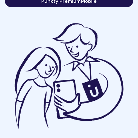
Punkty PremiumMobile