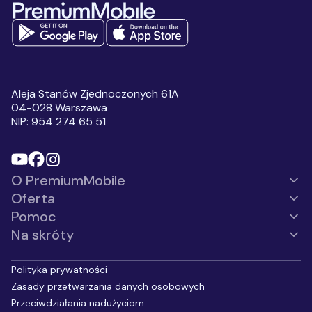
Mobile Sp. z o.o.
Pełne informacje
na temat
przetwarzania danych osobowych
Wyrażam zgodę na
otrzymywanie, przesłanych
przez Premium Mobile sp. z
o.o., informacji handlowych,
Aleja Stanów Zjednoczonych 61A
w tym na marketing
04-028 Warszawa
bezpośredni przy użyciu
NIP: 954 274 65 51
automatycznych systemów
wywołujących lub
telekomunikacyjnych
urządzeń końcowych, w
szczególności w ramach
O PremiumMobile
korzystania z usług
komunikacji
Oferta
interpersonalnej, z
wykorzystaniem telefonu,
Pomoc
SMS, MMS.
*
Na skróty
Polityka prywatności
Zasady przetwarzania danych osobowych
Przeciwdziałania nadużyciom