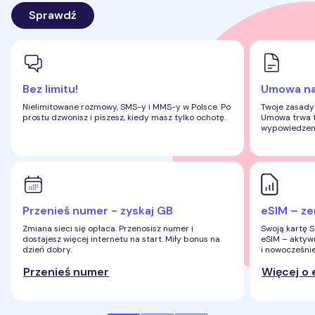
Sprawdź
Bez limitu!
Umowa na 
Nielimitowane rozmowy, SMS-y i MMS-y w Polsce. Po
Twoje zasady 
prostu dzwonisz i piszesz, kiedy masz tylko ochotę.
Umowa trwa ty
wypowiedzen
Przenieś numer - zyskaj GB
eSIM – ze
Zmiana sieci się opłaca. Przenosisz numer i
Swoją kartę 
dostajesz więcej internetu na start. Miły bonus na
eSIM – aktywu
dzień dobry.
i nowocześnie
Przenieś numer
Więcej o 