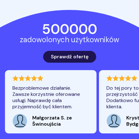
500000
zadowolonych użytkowników
Sprawdź ofertę
ocena 100
ocena 96
Bezproblemowe działanie.
Do tej pory t
Zawsze korzystnie oferowane
przejrzystość 
usługi. Naprawdę cała
Dodatkowo fun
przyjemność być klientem.
klienta.
Małgorzata S. ze
Kryst
Świnoujścia
Bydg