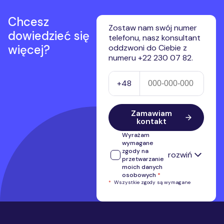
Chcesz
Zostaw nam swój numer
dowiedzieć się
telefonu, nasz konsultant
więcej?
oddzwoni do Ciebie z
numeru +22 230 07 82.
Numer telefonu
+48
Zamawiam
kontakt
Wyrażam
wymagane
zgody na
rozwiń
przetwarzanie
moich danych
osobowych
*
*
Wszystkie zgody są wymagane
Wyrażam zgodę na przetwarzanie
przez Premium Mobile Sp. z o.o.
numeru telefonu w celu kontaktu i
przedstawienia oferty własnej.
Stopka serwisu
Administratorem przekazanych
danych osobowych jest Premium