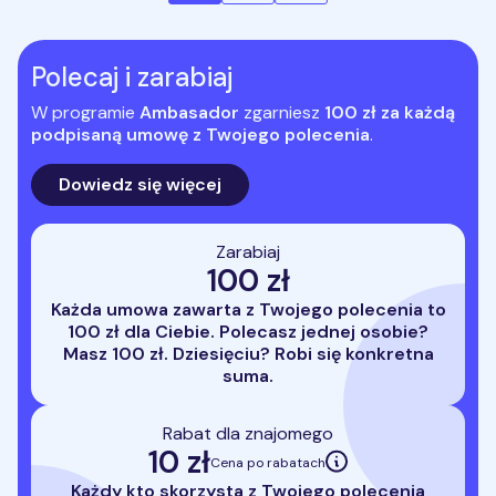
Polecaj i zarabiaj
W programie
Ambasador
zgarniesz
100 zł za każdą
podpisaną umowę z Twojego polecenia
.
Dowiedz się więcej
Zarabiaj
100 zł
Każda umowa zawarta z Twojego polecenia to
100 zł dla Ciebie. Polecasz jednej osobie?
Masz 100 zł. Dziesięciu? Robi się konkretna
suma.
Rabat dla znajomego
10 zł
Cena po rabatach
Każdy kto skorzysta z Twojego polecenia