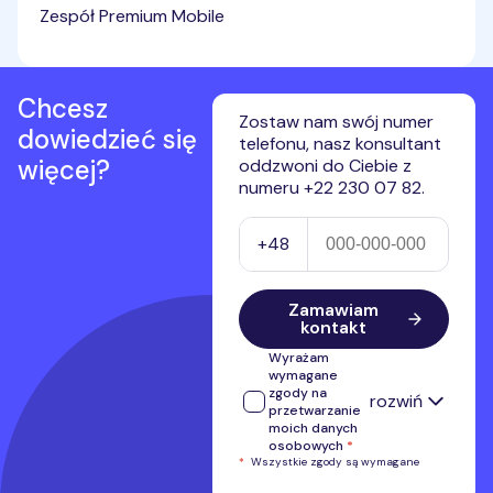
Zespół Premium Mobile
Chcesz
Zostaw nam swój numer
dowiedzieć się
telefonu, nasz konsultant
więcej?
oddzwoni do Ciebie z
numeru +22 230 07 82.
Numer telefonu
+48
Zamawiam
kontakt
Wyrażam
wymagane
zgody na
rozwiń
przetwarzanie
moich danych
osobowych
*
*
Wszystkie zgody są wymagane
Wyrażam zgodę na przetwarzanie
przez Premium Mobile Sp. z o.o.