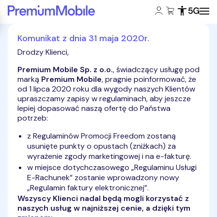
Konto klienta:
Koszyk:
Dostępność
Zasięg 5
Powróć do strony głównej
Komunikat z dnia 31 maja 2020r.
Drodzy Klienci,
Premium Mobile Sp. z o.o.
, świadczący usługę pod
marką
Premium Mobile
, pragnie poinformować, że
od 1 lipca 2020 roku dla wygody naszych Klientów
upraszczamy zapisy w regulaminach, aby jeszcze
lepiej dopasować naszą ofertę do Państwa
potrzeb:
z Regulaminów Promocji Freedom zostaną
usunięte punkty o opustach (zniżkach) za
wyrażenie zgody marketingowej i na e-fakturę.
w miejsce dotychczasowego „Regulaminu Usługi
E-Rachunek” zostanie wprowadzony nowy
„Regulamin faktury elektronicznej”.
Wszyscy Klienci nadal będą mogli korzystać z
naszych usług w najniższej cenie, a dzięki tym