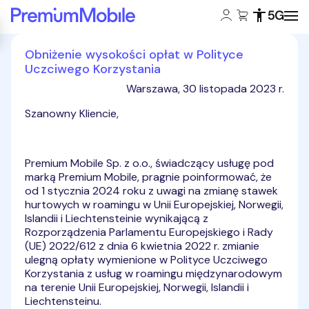
Konto klienta:
Koszyk:
Dostępność
Zasięg 5
Powróć do strony głównej
Obniżenie wysokości opłat w Polityce
Uczciwego Korzystania
Warszawa, 30 listopada 2023 r.
Szanowny Kliencie,
Premium Mobile Sp. z o.o., świadczący usługę pod
marką Premium Mobile, pragnie poinformować, że
od 1 stycznia 2024 roku z uwagi na zmianę stawek
hurtowych w roamingu w Unii Europejskiej, Norwegii,
Islandii i Liechtensteinie wynikającą z
Rozporządzenia Parlamentu Europejskiego i Rady
(UE) 2022/612 z dnia 6 kwietnia 2022 r. zmianie
ulegną opłaty wymienione w Polityce Uczciwego
Korzystania z usług w roamingu międzynarodowym
na terenie Unii Europejskiej, Norwegii, Islandii i
Liechtensteinu.