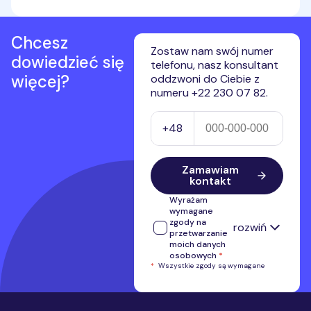
Chcesz
Zostaw nam swój numer
dowiedzieć się
telefonu, nasz konsultant
więcej?
oddzwoni do Ciebie z
numeru +22 230 07 82.
Numer telefonu
+48
Zamawiam
kontakt
Wyrażam
wymagane
zgody na
rozwiń
przetwarzanie
moich danych
osobowych
*
*
Wszystkie zgody są wymagane
Wyrażam zgodę na przetwarzanie
przez Premium Mobile Sp. z o.o.
numeru telefonu w celu kontaktu i
przedstawienia oferty własnej.