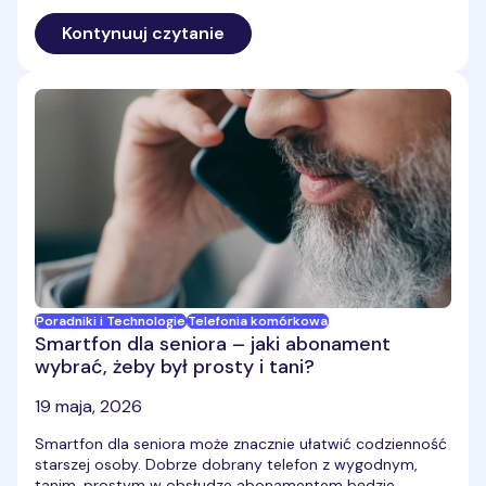
dalsze oszustwa. Hakerzy mogą zainstalować złośliwe
oprogramowanie czy wyłudzić dane logowania. Przyczyną
Kontynuuj czytanie
są luki w systemie, błędy w aplikacjach, brak
odpowiedniej ochrony telefonu, ale też nieuwaga
użytkownika. Sprawdź, jak zabezpieczyć telefon przed
włamaniem.
Poradniki i Technologie
Telefonia komórkowa
Smartfon dla seniora – jaki abonament
wybrać, żeby był prosty i tani?
19 maja, 2026
Smartfon dla seniora może znacznie ułatwić codzienność
starszej osoby. Dobrze dobrany telefon z wygodnym,
tanim, prostym w obsłudze abonamentem będzie