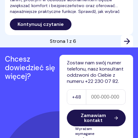
zwiększać komfort i bezpieczeństwo oraz oferować
najważniejsze praktyczne funkcje. Sprawdź, jak wybrać
prosty w obsłudze smartfon i abonament dla seniora.
Kontynuuj czytanie
Strona
1
z
6
Chcesz
Zostaw nam swój numer
dowiedzieć się
telefonu, nasz konsultant
więcej?
oddzwoni do Ciebie z
numeru +22 230 07 82.
Numer telefonu
+48
Zamawiam
kontakt
Wyrażam
wymagane