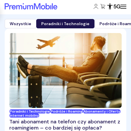
Konto klienta:
Koszyk:
Dostępność
Zasięg 5
Powróć do strony głównej
Wszystkie
Poradniki i Technologie
Podróże i Roam
Blog
-
Poradniki
i
Technologie
Poradniki i Technologie
Podróże i Roaming
Abonamenty i Oferty
Internet mobilny
Tani abonament na telefon czy abonament z
roamingiem – co bardziej się opłaca?