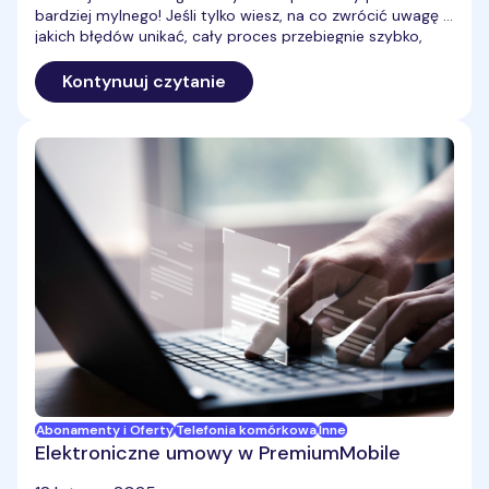
bardziej mylnego! Jeśli tylko wiesz, na co zwrócić uwagę i
jakich błędów unikać, cały proces przebiegnie szybko,
sprawnie i – co najważniejsze – bez utraty numeru.
W tym artykule pokażemy Ci krok po kroku, jak przenieść
Kontynuuj czytanie
numer telefonu do innej sieci, jakie formalności trzeba
spełnić i jakie pułapki najczęściej czyhają na klientów.
Dowiesz się również, jak wygląda proces przeniesienia
numeru w PremiumMobile – bez kolejek, bez stresu i bez
dodatkowych kosztów.
Abonamenty i Oferty
Telefonia komórkowa
Inne
Elektroniczne umowy w PremiumMobile