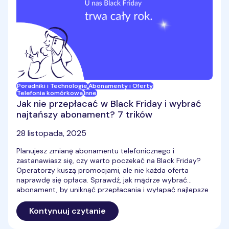
Poradniki i Technologie
Abonamenty i Oferty
Telefonia komórkowa
Inne
Jak nie przepłacać w Black Friday i wybrać
najtańszy abonament? 7 trików
28 listopada, 2025
Planujesz zmianę abonamentu telefonicznego i
zastanawiasz się, czy warto poczekać na Black Friday?
Operatorzy kuszą promocjami, ale nie każda oferta
naprawdę się opłaca. Sprawdź, jak mądrze wybrać
abonament, by uniknąć przepłacania i wyłapać najlepsze
okazje. Oto 7 trików od PremiumMobile, które pomogą Ci
znaleźć najtańszy abonament komórkowy i podjąć
Kontynuuj czytanie
najlepszą decyzję w Black Friday.