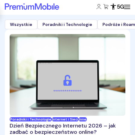
Konto klienta:
Koszyk:
Dostępność
Zasięg 5
Powróć do strony głównej
Wszystkie
Poradniki i Technologie
Podróże i Roam
Blog
-
Inne
Poradniki i Technologie
Internet i Sieci
Inne
Dzień Bezpiecznego Internetu 2026 – jak
zadbać o bezpieczeństwo online?