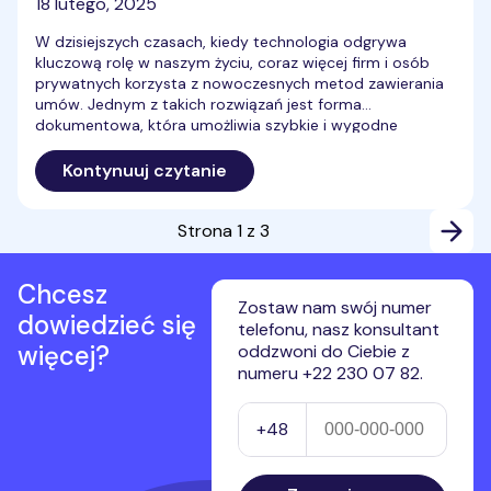
18 lutego, 2025
W dzisiejszych czasach, kiedy technologia odgrywa
kluczową rolę w naszym życiu, coraz więcej firm i osób
prywatnych korzysta z nowoczesnych metod zawierania
umów. Jednym z takich rozwiązań jest forma
dokumentowa, która umożliwia szybkie i wygodne
zawieranie umów bez ich drukowania. W tym artykule
wyjaśniamy, czym jest forma dokumentowa, jakie ma
Kontynuuj czytanie
zalety i jak można ją wykorzystać w praktyce.
Strona
1
z
3
Chcesz
Zostaw nam swój numer
dowiedzieć się
telefonu, nasz konsultant
więcej?
oddzwoni do Ciebie z
numeru +22 230 07 82.
Numer telefonu
+48