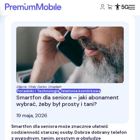
Konto klienta:
Koszyk:
Dostępność
Zasięg 5
Powróć do strony głównej
Zdjęcie: Vitaly Gariev, Unsplash
Poradniki i Technologie
Telefonia komórkowa
Smartfon dla seniora – jaki abonament
wybrać, żeby był prosty i tani?
19 maja, 2026
Smartfon dla seniora może znacznie ułatwić
codzienność starszej osoby. Dobrze dobrany telefon
z wygodnym, tanim, prostym w obsłudze