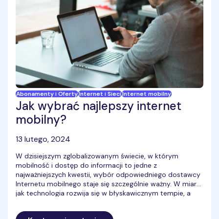
Abonamenty i Oferty
Internet i Sieci
Internet mobilny
Jak wybrać najlepszy internet
mobilny?
13 lutego, 2024
W dzisiejszym zglobalizowanym świecie, w którym
mobilność i dostęp do informacji to jedne z
najważniejszych kwestii, wybór odpowiedniego dostawcy
Internetu mobilnego staje się szczególnie ważny. W miarę
jak technologia rozwija się w błyskawicznym tempie, a
potrzeby użytkowników stale ewoluują, ta decyzja zależy
nie tylko od prędkości i dostępności, ale także