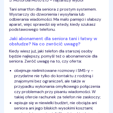
5. Motorola Moto E15 – najtańszy wybór
Tani smartfon dla seniora z prostym systemem.
Wystarczy do dzwonienia i wysyłania lub
odbierania wiadomości. Ma mało pamięci i słabszy
aparat, więc sprawdzi się wtedy, kiedy szukasz
podstawowego telefonu.
Jaki abonament dla seniora tani i łatwy w
obsłudze? Na co zwrócić uwagę?
Kiedy wiesz już, jaki telefon dla starszej osoby
będzie najlepszy, pomyśl też o abonamencie dla
seniora. Zwróć uwagę na to, czy oferta:
obejmuje nielimitowane rozmowy i SMS-y –
przydatne nie tylko do kontaktu z rodziną i
znajomymi bez ograniczeń, ale także w
przypadku wykonania omyłkowego połączenia
czy problemach przy pisaniu wiadomości. W
takiej ofercie rachunek za telefon nie zaskoczy;
wpisuje się w niewielki budżet, nie obciąża ani
seniora ani jego bliskich wysokimi kosztami;