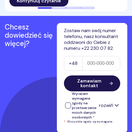
Kontynuuj czytanie
kompatybilności z nowoczesnymi technologiami,
stabilności sygnału oraz elastyczności umów. Przed
dokonaniem wyboru warto zgłębić tajniki działania
Internetu mobilnego, jego różnorodne opcje oraz
najnowsze trendy, aby zapewnić sobie optymalne
Chcesz
połączenie we wszystkich warunkach. Sprawdź, jaki
Zostaw nam swój numer
dowiedzieć się
będzie najlepszy mobilny Internet w 2026 roku.
telefonu, nasz konsultant
więcej?
oddzwoni do Ciebie z
numeru +22 230 07 82.
Numer telefonu
+48
Zamawiam
kontakt
Wyrażam
wymagane
zgody na
rozwiń
przetwarzanie
moich danych
osobowych
*
*
Wszystkie zgody są wymagane
Wyrażam zgodę na przetwarzanie
przez Premium Mobile Sp. z o.o.
numeru telefonu w celu kontaktu i