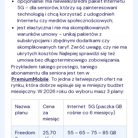
opcjonalnie: ma niewielki/średni pakiet Internetu
5G – dla seniorów, którzy są zainteresowani
technologią i chcą korzystać z udogodnień
Internetu czy mediów społecznościowych;
jest elastyczna i nie ma skomplikowanych
warunków umowy – unikaj pakietów z
subskrypcjami i zbędnymi dodatkami czy
skomplikowanych taryf. Zwróć uwagę, czy nie ma
ukrytych kosztów. Najlepiej sprawdzi się też
umowa bez długoterminowego zobowiązania.
Przykładem takiego prostego, taniego
abonamentu dla seniora jest ten w
PremiumMobile
. To jedna z łatwiejszych ofert na
rynku, która dobrze wpisuje się w mniejszy budżet
miesięczny. W 2026 roku do wyboru masz 3 plany:
Nazwa
Cena
Internet 5G (paczka GB
planu:
za
rośnie co 6 miesięcy)
miesiąc
Freedom
25,70
55 – 65 – 75 – 85 GB